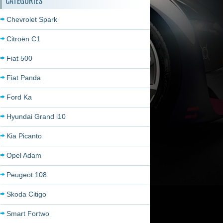
CATÉGORIES
Chevrolet Spark
Citroën C1
Fiat 500
Fiat Panda
Ford Ka
Hyundai Grand i10
Kia Picanto
Opel Adam
Peugeot 108
Skoda Citigo
Smart Fortwo