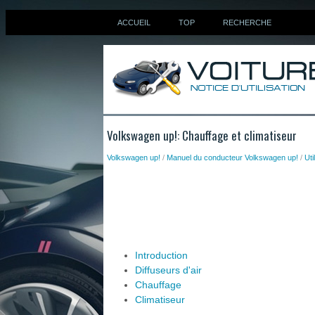
ACCUEIL
TOP
RECHERCHE
Volkswagen up!: Chauffage et climatiseur
Volkswagen up!
/
Manuel du conducteur Volkswagen up!
/
Uti
Introduction
Diffuseurs d'air
Chauffage
Climatiseur