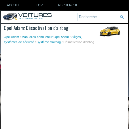
ACCUEIL
TOP
RECHERCHE
Opel Adam: Désactivation d'airbag
Opel Adam
/
Manuel du conducteur Opel Adam
/
Sièges,
systèmes de sécurité
/
Système d'airbag
/ Désactivation d'airbag