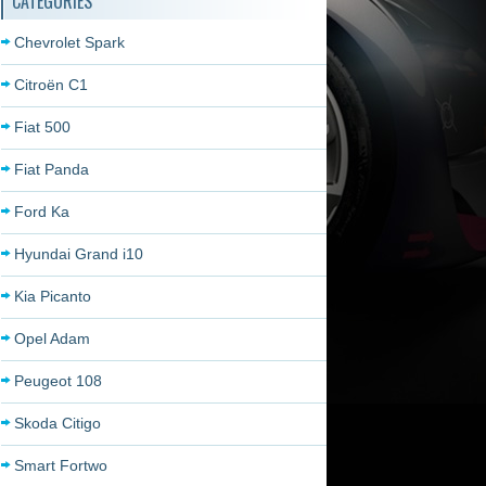
CATÉGORIES
Chevrolet Spark
Citroën C1
Fiat 500
Fiat Panda
Ford Ka
Hyundai Grand i10
Kia Picanto
Opel Adam
Peugeot 108
Skoda Citigo
Smart Fortwo