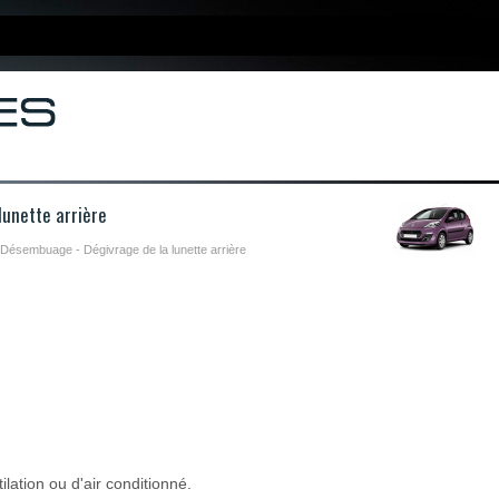
unette arrière
 Désembuage - Dégivrage de la lunette arrière
lation ou d'air conditionné.