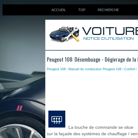
ACCUEIL
TOP
RECHERCHE
Peugeot 108: Désembuage - Dégivrage de la l
Peugeot 108
/
Manuel du conducteur Peugeot 108
/
Confort
/
La touche de commande se situe
sur la façade des systèmes de chauffage / venti