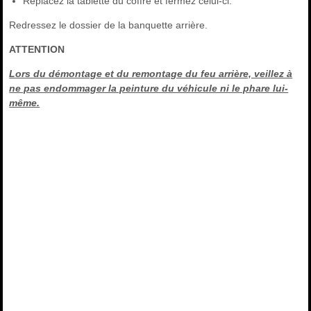
Replacez la tablette du coffre et fermez celui-ci.
Redressez le dossier de la banquette arrière.
ATTENTION
Lors du démontage et du remontage du feu arrière, veillez à
ne pas endommager la peinture du véhicule ni le phare lui-
même.