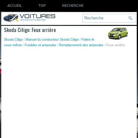
ACCUEIL
TOP
RECHERCHE
Skoda Citigo: Feux arrière
Skoda Citigo
/
Manuel du conducteur Skoda Citigo
/
Faites-le
vous-même
/
Fusibles et ampoules
/
Remplacement des ampoules
/ Feux arrière