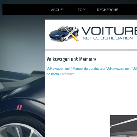
ACCUEIL
TOP
RECHERCHE
Volkswagen up!: Mémoire
Volkswagen up!
/
Manuel du conducteur Volkswagen up!
/
Uti
de bord)
/ Mémoire