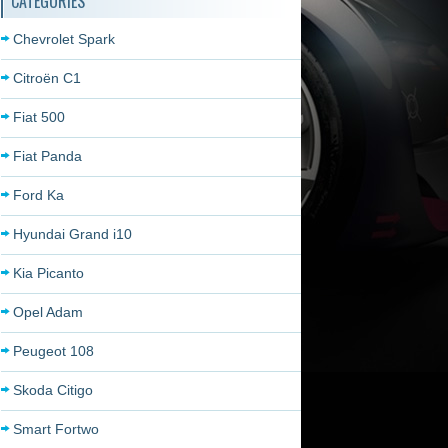
CATÉGORIES
Chevrolet Spark
Citroën C1
Fiat 500
Fiat Panda
Ford Ka
Hyundai Grand i10
Kia Picanto
Opel Adam
Peugeot 108
Skoda Citigo
Smart Fortwo