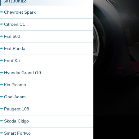
CATÉGORIES
Chevrolet Spark
Citroën C1
Fiat 500
Fiat Panda
Ford Ka
Hyundai Grand i10
Kia Picanto
Opel Adam
Peugeot 108
Skoda Citigo
Smart Fortwo