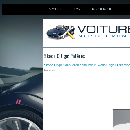
ACCUEIL
TOP
RECHERCHE
Skoda Citigo: Patères
Skoda Citigo
/
Manuel du conducteur Skoda Citigo
/
Utilisatio
Patères