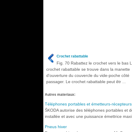
Crochet rabattable
Fig. 70 Rabattez le crochet vers le bas 
crochet rabattable se trouve dans la manette
d'ouverture du couvercle du vide-poche côté
passager. Le crochet rabattable peut êtr ...
Autres materiaux:
Téléphones portables et émetteurs-récepteurs
ŠKODA autorise des téléphones portables et d
installée et avec une puissance émettrice max
Pneus hiver