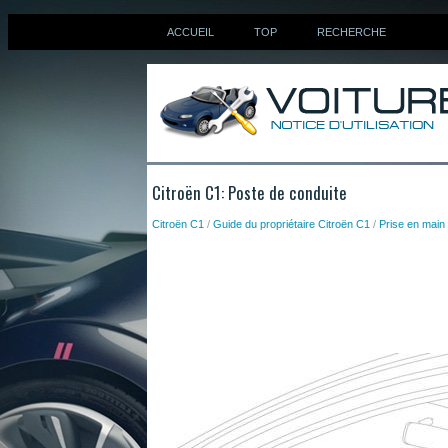
ACCUEIL
TOP
RECHERCHE
Citroën C1: Poste de conduite
Citroën C1
/
Guide du propriétaire Citroën C1
/
Prise en main