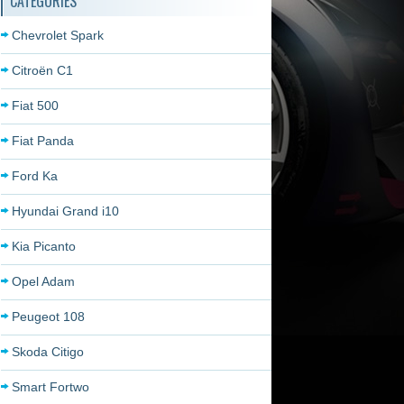
CATÉGORIES
Chevrolet Spark
Citroën C1
Fiat 500
Fiat Panda
Ford Ka
Hyundai Grand i10
Kia Picanto
Opel Adam
Peugeot 108
Skoda Citigo
Smart Fortwo