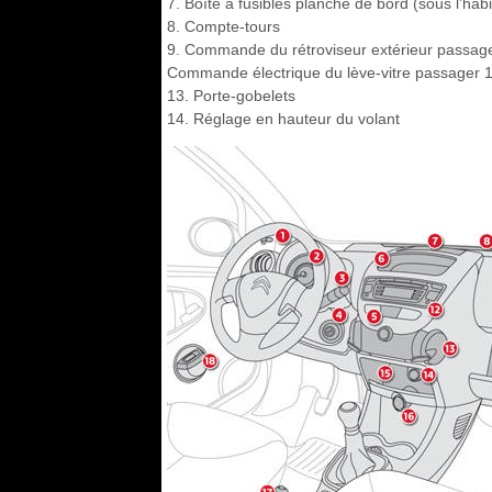
7. Boîte à fusibles planche de bord (sous l’hab
8. Compte-tours
9. Commande du rétroviseur extérieur passage
Commande électrique du lève-vitre passager 12
13. Porte-gobelets
14. Réglage en hauteur du volant