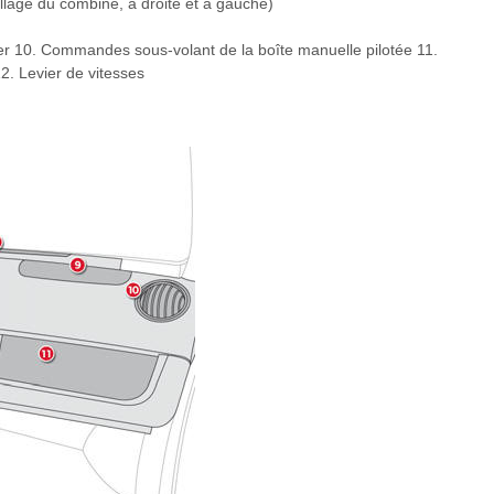
illage du combiné, à droite et à gauche)
r 10. Commandes sous-volant de la boîte manuelle pilotée 11.
. Levier de vitesses