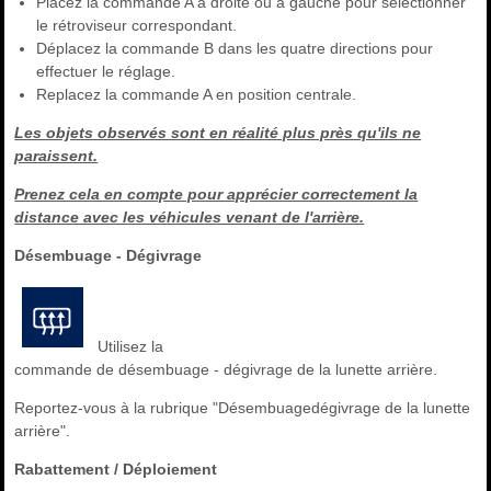
Placez la commande A à droite ou à gauche pour sélectionner
le rétroviseur correspondant.
Déplacez la commande B dans les quatre directions pour
effectuer le réglage.
Replacez la commande A en position centrale.
Les objets observés sont en réalité plus près qu'ils ne
paraissent.
Prenez cela en compte pour apprécier correctement la
distance avec les véhicules venant de l'arrière.
Désembuage - Dégivrage
Utilisez la
commande de désembuage - dégivrage de la lunette arrière.
Reportez-vous à la rubrique "Désembuagedégivrage de la lunette
arrière".
Rabattement / Déploiement