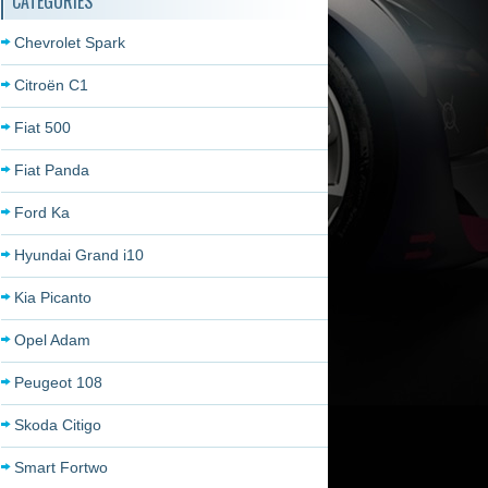
CATÉGORIES
Chevrolet Spark
Citroën C1
Fiat 500
Fiat Panda
Ford Ka
Hyundai Grand i10
Kia Picanto
Opel Adam
Peugeot 108
Skoda Citigo
Smart Fortwo