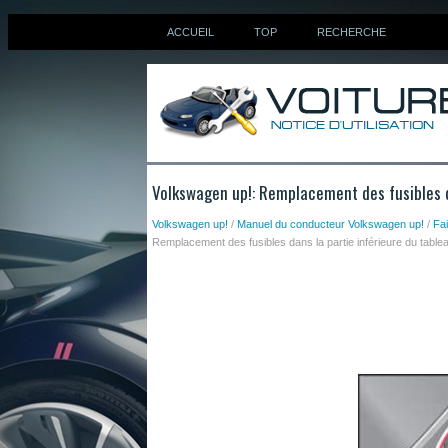
ACCUEIL
TOP
RECHERCHE
Volkswagen up!: Remplacement des fusibles d
Volkswagen up!
/
Manuel du conducteur Volkswagen up!
/
Fa
Remplacement des fusibles dans la partie inférieure du table