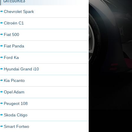
CATÉGORIES
Chevrolet Spark
Citroën C1
Fiat 500
Fiat Panda
Ford Ka
Hyundai Grand i10
Kia Picanto
Opel Adam
Peugeot 108
Skoda Citigo
Smart Fortwo