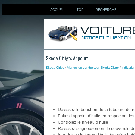
ACCUEIL
TOP
RECHERCHE
Skoda Citigo: Appoint
Skoda Citigo
/
Manuel du conducteur Skoda Citigo
/
Indication
Dévissez le bouchon de la tubulure de re
Faites l'appoint d'huile en respectant les
Contrôlez le niveau d'huile
Revissez soigneusement le couvercle de 
Introduisez la jauge d'huile jusqu'en but