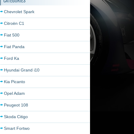
CATÉGORIES
Chevrolet Spark
Citroën C1
Fiat 500
Fiat Panda
Ford Ka
Hyundai Grand i10
Kia Picanto
Opel Adam
Peugeot 108
Skoda Citigo
Smart Fortwo