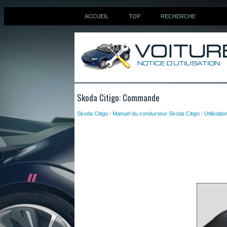
ACCUEIL
TOP
RECHERCHE
Skoda Citigo: Commande
Skoda Citigo
/
Manuel du conducteur Skoda Citigo
/
Utilisatio