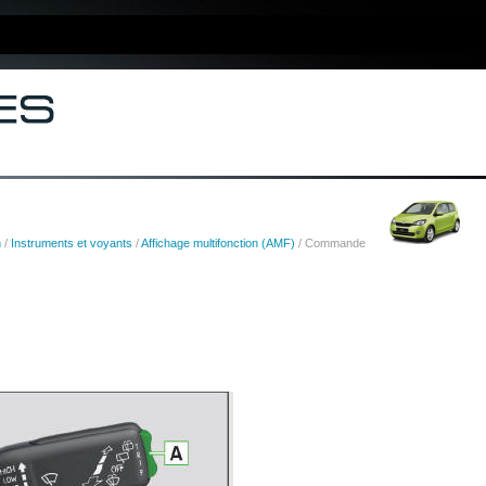
n
/
Instruments et voyants
/
Affichage multifonction (AMF)
/ Commande