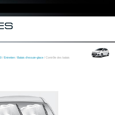
10
/
Entretien
/
Balais d'essuie-glace
/ Contrôle des balais