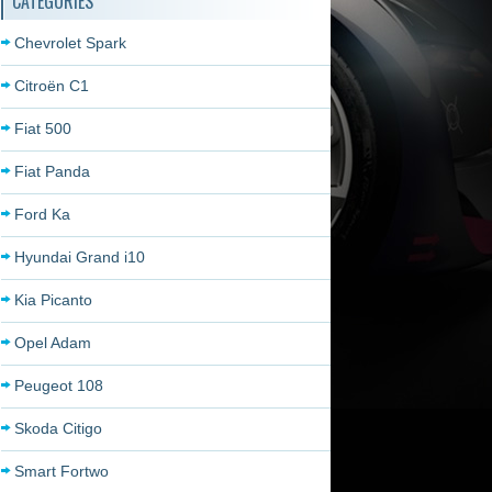
CATÉGORIES
Chevrolet Spark
Citroën C1
Fiat 500
Fiat Panda
Ford Ka
Hyundai Grand i10
Kia Picanto
Opel Adam
Peugeot 108
Skoda Citigo
Smart Fortwo