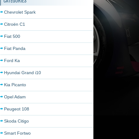
CATÉGORIES
Chevrolet Spark
Citroën C1
Fiat 500
Fiat Panda
Ford Ka
Hyundai Grand i10
Kia Picanto
Opel Adam
Peugeot 108
Skoda Citigo
Smart Fortwo