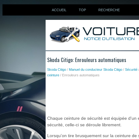
ACCUEIL
TOP
RECHERCHE
Skoda Citigo: Enrouleurs automatiques
Skoda Citigo
/
Manuel du conducteur Skoda Citigo
/
Sécurité
ceinture
/ Enrouleurs automatiques
Chaque ceinture de sécurité est équipée d'un e
sécurité, celle-ci se déroule librement.
Lorsqu'on tire brusquement sur la ceinture de s