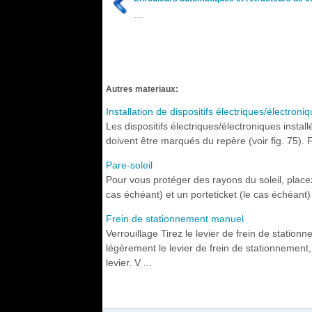
...
Autres materiaux:
Installation de dispositifs électriques/électroni
Les dispositifs électriques/électroniques insta
doivent être marqués du repère (voir fig. 75). 
Pare-soleil
Pour vous protéger des rayons du soleil, placez l
cas échéant) et un porteticket (le cas échéant) s
Frein de stationnement manuel
Verrouillage Tirez le levier de frein de station
légèrement le levier de frein de stationnement
levier. V ...