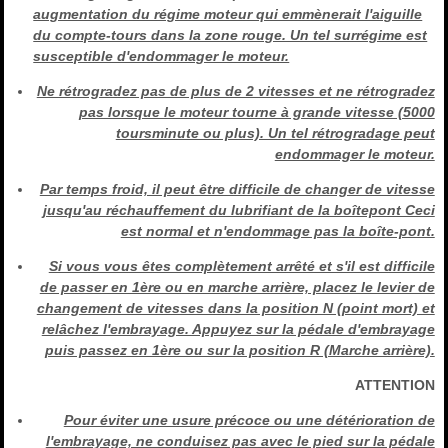
augmentation du régime moteur qui emmènerait l'aiguille
du compte-tours dans la zone rouge. Un tel surrégime est
susceptible d'endommager le moteur.
Ne rétrogradez pas de plus de 2 vitesses et ne rétrogradez
pas lorsque le moteur tourne à grande vitesse (5000
toursminute ou plus). Un tel rétrogradage peut
endommager le moteur.
Par temps froid, il peut être difficile de changer de vitesse
jusqu'au réchauffement du lubrifiant de la boîtepont Ceci
est normal et n'endommage pas la boîte-pont.
Si vous vous êtes complètement arrêté et s'il est difficile
de passer en 1ère ou en marche arrière, placez le levier de
changement de vitesses dans la position N (point mort) et
relâchez l'embrayage. Appuyez sur la pédale d'embrayage
puis passez en 1ère ou sur la position R (Marche arrière).
ATTENTION
Pour éviter une usure précoce ou une détérioration de
l'embrayage, ne conduisez pas avec le pied sur la pédale