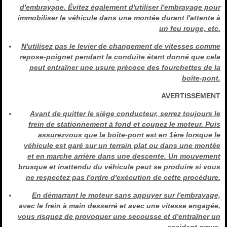
d'embrayage. Évitez également d'utiliser l'embrayage pour
immobiliser le véhicule dans une montée durant l'attente à
un feu rouge, etc.
N'utilisez pas le levier de changement de vitesses comme
repose-poignet pendant la conduite étant donné que cela
peut entraîner une usure précoce des fourchettes de la
boîte-pont.
AVERTISSEMENT
Avant de quitter le siège conducteur, serrez toujours le
frein de stationnement à fond et coupez le moteur. Puis
assurezvous que la boîte-pont est en 1ère lorsque le
véhicule est garé sur un terrain plat ou dans une montée
et en marche arrière dans une descente. Un mouvement
brusque et inattendu du véhicule peut se produire si vous
ne respectez pas l'ordre d'exécution de cette procédure.
En démarrant le moteur sans appuyer sur l'embrayage,
avec le frein à main desserré et avec une vitesse engagée,
vous risquez de provoquer une secousse et d'entraîner un