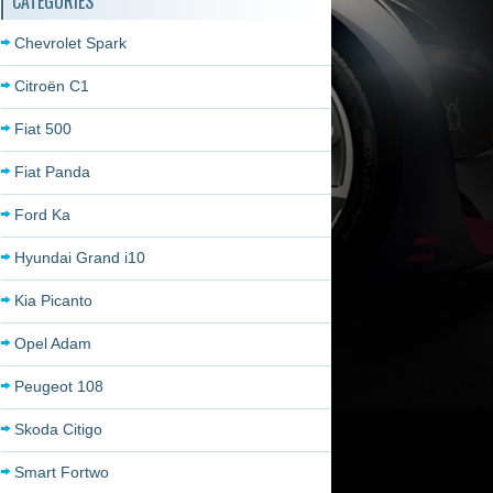
CATÉGORIES
Chevrolet Spark
Citroën C1
Fiat 500
Fiat Panda
Ford Ka
Hyundai Grand i10
Kia Picanto
Opel Adam
Peugeot 108
Skoda Citigo
Smart Fortwo