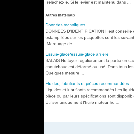
relâchez-le. Si le levier est maintenu dans ...
Autres materiaux:
Données techniiques
DONNEES D'IDENTIFICATION Il est conseillé de n
estampillées sur les plaquettes sont les suiva
Marquage de ...
Essuie-glace/essuie-glace arrière
BALAIS Nettoyer régulièrement la partie en cao
caoutchouc est déformé ou usé. Dans tous les ca
Quelques mesure ...
Fluides, lubrifiants et pièces recommandées
Liquides et lubrifiants recommandés Les liquide
pièce ou par leurs spécifications sont disponib
Utiliser uniquement l'huile moteur ho ...