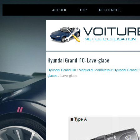
ACCUEIL
TOP
RECHERCHE
Hyundai Grand i10: Lave-glace
Hyundai Grand i10
/
Manuel du conducteur Hyundai Grand i
glaces
/ Lave-glace