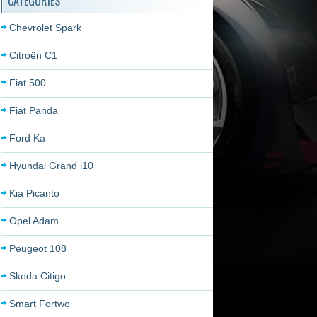
CATÉGORIES
Chevrolet Spark
Citroën C1
Fiat 500
Fiat Panda
Ford Ka
Hyundai Grand i10
Kia Picanto
Opel Adam
Peugeot 108
Skoda Citigo
Smart Fortwo