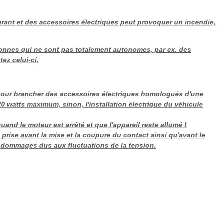
ourant et des accessoires électriques peut provoquer un incendie,
onnes qui ne sont pas totalement autonomes, par ex. des
ez celui-ci.
 pour brancher des accessoires électriques homologués d'une
 watts maximum, sinon, l'installation électrique du véhicule
and le moteur est arrêté et que l'appareil reste allumé !
 prise avant la mise et la coupure du contact ainsi qu'avant le
 dommages dus aux fluctuations de la tension.