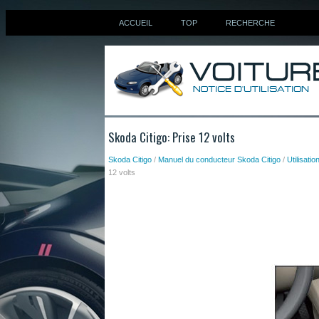
ACCUEIL
TOP
RECHERCHE
Skoda Citigo: Prise 12 volts
Skoda Citigo
/
Manuel du conducteur Skoda Citigo
/
Utilisatio
12 volts