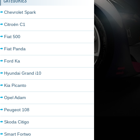
CATÉGORIES
Chevrolet Spark
Citroën C1
Fiat 500
Fiat Panda
Ford Ka
Hyundai Grand i10
Kia Picanto
Opel Adam
Peugeot 108
Skoda Citigo
Smart Fortwo