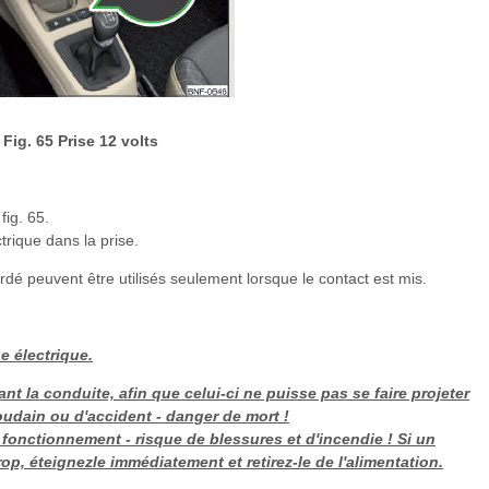
Fig. 65 Prise 12 volts
fig. 65.
rique dans la prise.
ordé peuvent être utilisés seulement lorsque le contact est mis.
e électrique.
t la conduite, afin que celui-ci ne puisse pas se faire projeter
oudain ou d'accident - danger de mort !
fonctionnement - risque de blessures et d'incendie ! Si un
op, éteignezle immédiatement et retirez-le de l'alimentation.