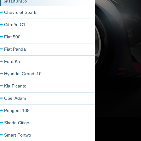
CATÉGORIES
Chevrolet Spark
Citroën C1
Fiat 500
Fiat Panda
Ford Ka
Hyundai Grand i10
Kia Picanto
Opel Adam
Peugeot 108
Skoda Citigo
Smart Fortwo