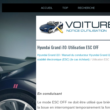
ACCUEIL
TOP
RECHERCHE
Hyundai Grand i10: Utilisation ESC OFF
Hyundai Grand i10
/
Manuel du conducteur Hyundai Grand i
stabilité électronique (ESC) (le cas échéant)
/ Utilisation ES
En conduisant
Le mode ESC OFF ne doit être utilisé que briève
la boue en interrompant temporairement la fonc