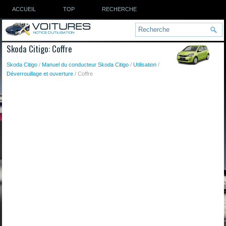
ACCUEIL
TOP
RECHERCHE
Skoda Citigo: Coffre
Skoda Citigo
/
Manuel du conducteur Skoda Citigo
/
Utilisation
/
Déverrouillage et ouverture
/ Coffre