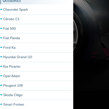
CATÉGORIES
Chevrolet Spark
Citroën C1
Fiat 500
Fiat Panda
Ford Ka
Hyundai Grand i10
Kia Picanto
Opel Adam
Peugeot 108
Skoda Citigo
Smart Fortwo