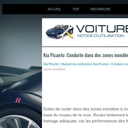
ACCUEIL
TOP
RECHERCHE
Kia Picanto: Conduite dans des zones inondé
Kia Picanto
/
Manuel du conducteur Kia Picanto
/
Conduire vo
zones inondées
Evitez de rouler dans des zones inondées à mo
base du moyeu de la roue. Roulez lentement l
freinage adéquate, car les performances des fr