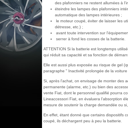
des plafonniers ne restent allumées à l'in
éteindre les lampes des plafonniers intér
automatique des lampes intérieures ;
le moteur coupé, éviter de laisser les u
détresse, etc.) ;
avant toute intervention sur l'équipement
serrer à fond les cosses de la batterie.
ATTENTION Si la batterie est longtemps utilisée
qui réduit sa capacité et sa fonction de démar
Elle est aussi plus exposée au risque de gel (
paragraphe " Inactivité prolongée de la voiture
Si, après l'achat, on envisage de monter des a
permanente (alarme, etc.) ou bien des accessoi
vente Fiat, dont le personnel qualifié pourra co
Lineaccessori Fiat, en évaluera l'absorption élect
mesure de soutenir la charge demandée ou si, au
En effet, étant donné que certains dispositifs 
coupé, ils déchargent peu à peu la batterie.