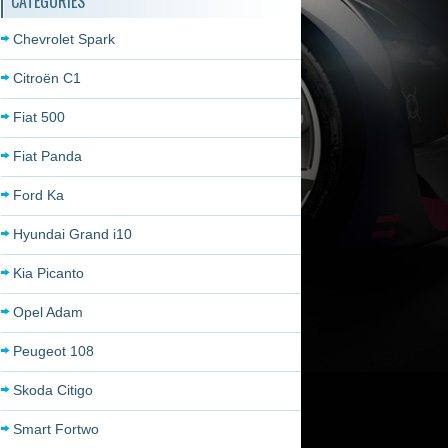
CATÉGORIES
Chevrolet Spark
Citroën C1
Fiat 500
Fiat Panda
Ford Ka
Hyundai Grand i10
Kia Picanto
Opel Adam
Peugeot 108
Skoda Citigo
Smart Fortwo