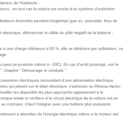
térieur de l'habitacle ;
ieurs : en tout cas la voiture est munie d'un système d'extinction
tilisateurs branchés pendant longtemps (par ex. autoradio, feux de
 électrique, débrancher le câble du pôle négatif de la batterie ;
 à une charge inférieure à 50 %, elle se détériore par sulfatation, ce
rage.
qui peut se produire même à −10C). En cas d'arrêt prolongé, voir le
 ", chapitre " Démarrage et conduite ".
ccessoires électriques nécessitant d'une alimentation électrique
res qui pèsent sur le bilan électrique, s'adresser au Réseau Après-
nseiller les dispositifs les plus appropriés appartenant à la
rique totale et vérifiera si le circuit électrique de la voiture est en
 contraire, il faut l'intégrer avec une batterie plus puissante.
continuent à absorber de l'énergie électrique même si le moteur est