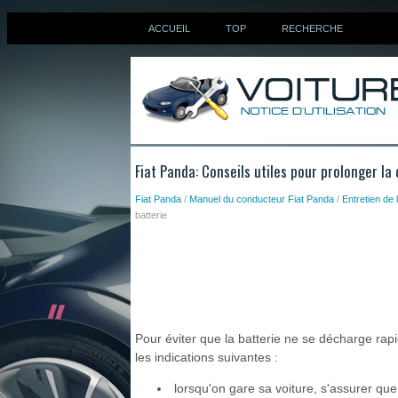
ACCUEIL
TOP
RECHERCHE
Fiat Panda: Conseils utiles pour prolonger la
Fiat Panda
/
Manuel du conducteur Fiat Panda
/
Entretien de 
batterie
Pour éviter que la batterie ne se décharge rap
les indications suivantes :
lorsqu'on gare sa voiture, s'assurer que 