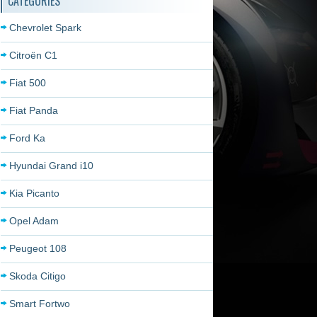
CATÉGORIES
Chevrolet Spark
Citroën C1
Fiat 500
Fiat Panda
Ford Ka
Hyundai Grand i10
Kia Picanto
Opel Adam
Peugeot 108
Skoda Citigo
Smart Fortwo