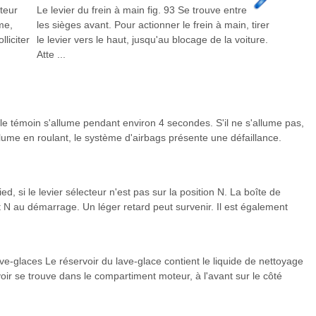
teur
Le levier du frein à main fig. 93 Se trouve entre
me,
les sièges avant. Pour actionner le frein à main, tirer
liciter
le levier vers le haut, jusqu'au blocage de la voiture.
Atte ...
 le témoin s'allume pendant environ 4 secondes. S'il ne s'allume pas,
allume en roulant, le système d'airbags présente une défaillance.
d, si le levier sélecteur n'est pas sur la position N. La boîte de
 N au démarrage. Un léger retard peut survenir. Il est également
e-glaces Le réservoir du lave-glace contient le liquide de nettoyage
voir se trouve dans le compartiment moteur, à l'avant sur le côté