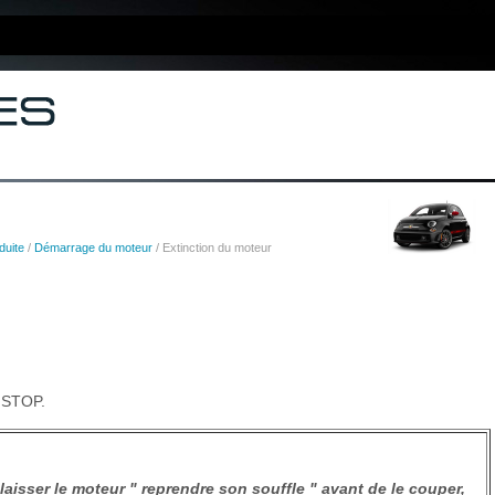
duite
/
Démarrage du moteur
/ Extinction du moteur
r STOP.
 laisser le moteur " reprendre son souffle " avant de le couper,