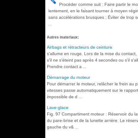
Procéder comme suit : Faire partir le mo
lentement, en le faisant tourner à moyen régi
sans accélérations brusques ; Éviter de trop sol
...
Autres materiaux:
Airbags et rétracteurs de ceinture
s'allume en rouge. Lors de la mise du contact,
s'il ne s'éteint pas après 4 secondes ou s'il s'
Prendre contact a ...
Démarrage du moteur
Pour démarrer le moteur, relâcher le frein au pie
vitesses passe automatiquement sur le rapport
impossible de d ...
Lave-glace
Fig. 97 Compartiment moteur : Réservoir du lav
du pare-brise et de la lunette arrière. Le réser
gauche du v& ...