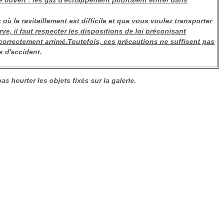
e ouvert : les gaz d'échappement pourraient entrer dans
où le ravitaillement est difficile et que vous voulez transporter
e, il faut respecter les dispositions de loi préconisant
orrectement arrimé.Toutefois, ces précautions ne suffisent pas
s d'accident.
as heurter les objets fixés sur la galerie.