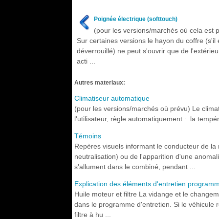
Poignée électrique (softtouch)
(pour les versions/marchés où cela est 
Sur certaines versions le hayon du coffre (s'il 
déverrouillé) ne peut s'ouvrir que de l'extérieu
acti ...
Autres materiaux:
Climatiseur automatique
(pour les versions/marchés où prévu) Le clim
l'utilisateur, règle automatiquement : la températ
Témoins
Repères visuels informant le conducteur de l
neutralisation) ou de l'apparition d'une anomali
s'allument dans le combiné, pendant ...
Explication des éléments d'entretien program
Huile moteur et filtre La vidange et le changem
dans le programme d'entretien. Si le véhicule r
filtre à hu ...