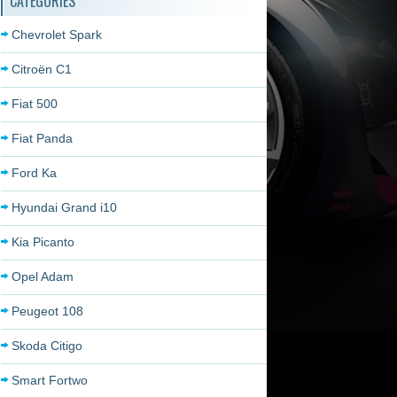
CATÉGORIES
Chevrolet Spark
Citroën C1
Fiat 500
Fiat Panda
Ford Ka
Hyundai Grand i10
Kia Picanto
Opel Adam
Peugeot 108
Skoda Citigo
Smart Fortwo