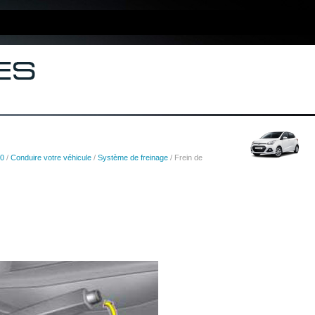
10
/
Conduire votre véhicule
/
Système de freinage
/ Frein de