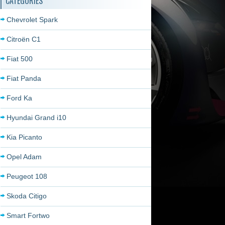
CATÉGORIES
Chevrolet Spark
Citroën C1
Fiat 500
Fiat Panda
Ford Ka
Hyundai Grand i10
Kia Picanto
Opel Adam
Peugeot 108
Skoda Citigo
Smart Fortwo