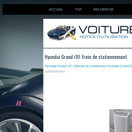
ACCUEIL
TOP
RECHERCHE
Hyundai Grand i10: Frein de stationnement
Hyundai Grand i10
/
Manuel du conducteur Hyundai Grand i
stationnement