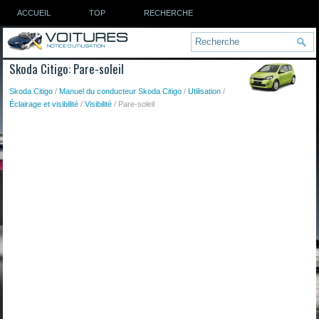
ACCUEIL
TOP
RECHERCHE
Skoda Citigo: Pare-soleil
Skoda Citigo
/
Manuel du conducteur Skoda Citigo
/
Utilisation
/
Éclairage et visibilité
/
Visibilité
/ Pare-soleil