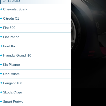
CATÉGORIES
Chevrolet Spark
Citroën C1
Fiat 500
Fiat Panda
Ford Ka
Hyundai Grand i10
Kia Picanto
Opel Adam
Peugeot 108
Skoda Citigo
Smart Fortwo