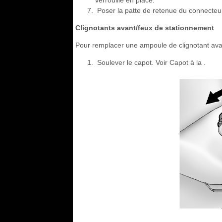
verrouille en place.
Poser la patte de retenue du connecteur
Clignotants avant/feux de stationnement
Pour remplacer une ampoule de clignotant ava
Soulever le capot. Voir Capot à la .