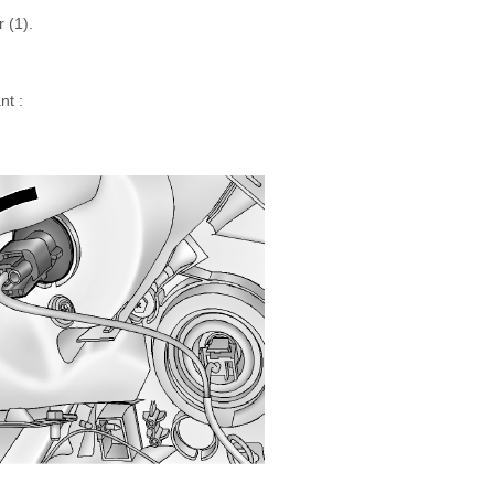
 (1).
nt :