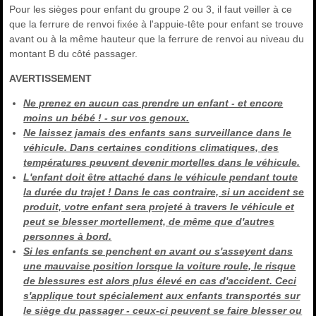
Pour les sièges pour enfant du groupe 2 ou 3, il faut veiller à ce
que la ferrure de renvoi fixée à l'appuie-tête pour enfant se trouve
avant ou à la même hauteur que la ferrure de renvoi au niveau du
montant B du côté passager.
AVERTISSEMENT
Ne prenez en aucun cas prendre un enfant - et encore
moins un bébé ! - sur vos genoux.
Ne laissez jamais des enfants sans surveillance dans le
véhicule. Dans certaines conditions climatiques, des
températures peuvent devenir mortelles dans le véhicule.
L'enfant doit être attaché dans le véhicule pendant toute
la durée du trajet ! Dans le cas contraire, si un accident se
produit, votre enfant sera projeté à travers le véhicule et
peut se blesser mortellement, de même que d'autres
personnes à bord.
Si les enfants se penchent en avant ou s'asseyent dans
une mauvaise position lorsque la voiture roule, le risque
de blessures est alors plus élevé en cas d'accident. Ceci
s'applique tout spécialement aux enfants transportés sur
le siège du passager - ceux-ci peuvent se faire blesser ou