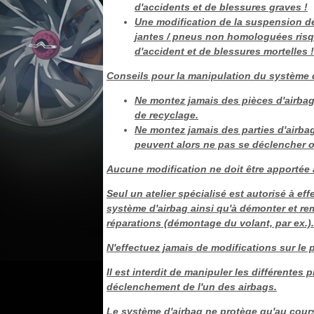
d'accidents et de blessures graves !
Une modification de la suspension de
jantes / pneus non homologuées risqu
d'accident et de blessures mortelles !
Conseils pour la manipulation du système 
Ne montez jamais des pièces d'airb
de recyclage.
Ne montez jamais des parties d'airba
peuvent alors ne pas se déclencher 
Aucune modification ne doit être apportée 
Seul un atelier spécialisé est autorisé à ef
système d'airbag ainsi qu'à démonter et re
réparations (démontage du volant, par ex.).
N'effectuez jamais de modifications sur le 
Il est interdit de manipuler les différentes 
déclenchement de l'un des airbags.
Le système d'airbag ne protège qu'au cours 