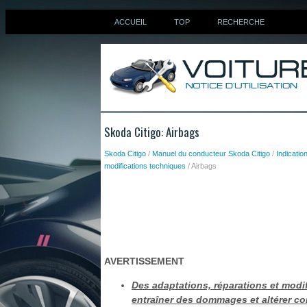
ACCUEIL
TOP
RECHERCHE
Skoda Citigo: Airbags
Skoda Citigo
/
Manuel du conducteur Skoda Citigo
/
Indication
modifications techniques
/ Airbags
AVERTISSEMENT
Des adaptations, réparations et modi
entraîner des dommages et altérer con