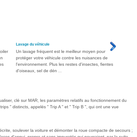
Lavage du véhicule
oiler
Un lavage fréquent est le meilleur moyen pour
on
protéger votre véhicule contre les nuisances de
tes
l'environnement. Plus les restes d'insectes, fientes
d'oiseaux, sel de dén ...
ualiser, clé sur MAR, les paramètres relatifs au fonctionnement du
ps " distincts, appelés " Trip A " et " Trip B ", qui ont une vue
ite, soulever la voiture et démonter la roue compacte de secours ;
faces d'appui, propre et sans impuretés qui pourraient, par la suite,