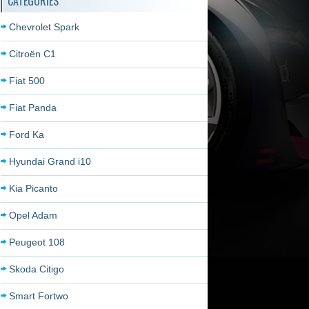
CATÉGORIES
Chevrolet Spark
Citroën C1
Fiat 500
Fiat Panda
Ford Ka
Hyundai Grand i10
Kia Picanto
Opel Adam
Peugeot 108
Skoda Citigo
Smart Fortwo