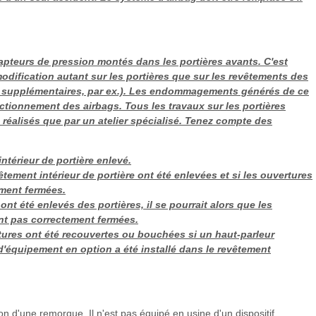
pteurs de pression montés dans les portières avants. C'est
dification autant sur les portières que sur les revêtements des
urs supplémentaires, par ex.). Les endommagements générés de ce
ctionnement des airbags. Tous les travaux sur les portières
 réalisés que par un atelier spécialisé. Tenez compte des
ntérieur de portière enlevé.
tement intérieur de portière ont été enlevées et si les ouvertures
ement fermées.
ont été enlevés des portières, il se pourrait alors que les
nt pas correctement fermées.
ures ont été recouvertes ou bouchées si un haut-parleur
d'équipement en option a été installé dans le revêtement
n d'une remorque. Il n'est pas équipé en usine d'un dispositif