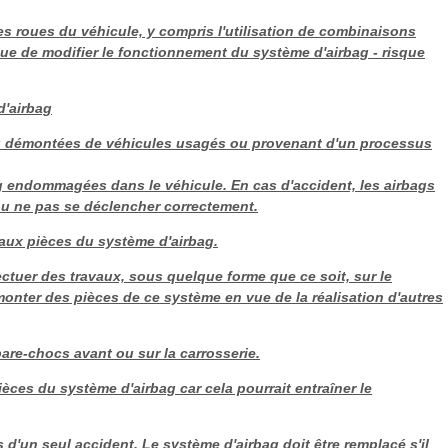
s roues du véhicule, y compris l'utilisation de combinaisons
e de modifier le fonctionnement du système d'airbag - risque
d'airbag
ag démontées de véhicules usagés ou provenant d'un processus
g endommagées dans le véhicule. En cas d'accident, les airbags
ou ne pas se déclencher correctement.
aux pièces du système d'airbag.
fectuer des travaux, sous quelque forme que ce soit, sur le
monter des pièces de ce système en vue de la réalisation d'autres
pare-chocs avant ou sur la carrosserie.
pièces du système d'airbag car cela pourrait entraîner le
d'un seul accident. Le système d'airbag doit être remplacé s'il