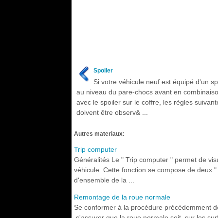
Spoiler
Si votre véhicule neuf est équipé d'un sp
au niveau du pare-chocs avant en combinais
avec le spoiler sur le coffre, les règles suivan
doivent être observ& ...
Autres materiaux:
Trip computer
Généralités Le " Trip computer " permet de vis
véhicule. Cette fonction se compose de deux " tri
d'ensemble de la ...
Remontage de la roue normale
Se conformer à la procédure précédemment décr
s'assurer que la roue normale soit, sur les sur