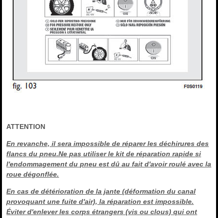
ATTENTION
En revanche, il sera impossible de réparer les déchirures des
flancs du pneu.Ne pas utiliser le kit de réparation rapide si
l'endommagement du pneu est dû au fait d'avoir roulé avec la
roue dégonflée.
En cas de détérioration de la jante (déformation du canal
provoquant une fuite d'air), la réparation est impossible.
Éviter d'enlever les corps étrangers (vis ou clous) qui ont