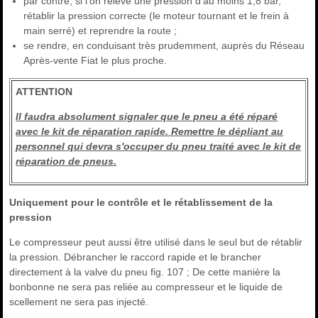
par contre, si l'on relève une pression d'au moins 1,8 bar,
rétablir la pression correcte (le moteur tournant et le frein à
main serré) et reprendre la route ;
se rendre, en conduisant très prudemment, auprès du Réseau
Après-vente Fiat le plus proche.
ATTENTION
Il faudra absolument signaler que le pneu a été réparé
avec le kit de réparation rapide. Remettre le dépliant au
personnel qui devra s'occuper du pneu traité avec le kit de
réparation de pneus.
Uniquement pour le contrôle et le rétablissement de la
pression
Le compresseur peut aussi être utilisé dans le seul but de rétablir
la pression. Débrancher le raccord rapide et le brancher
directement à la valve du pneu fig. 107 ; De cette manière la
bonbonne ne sera pas reliée au compresseur et le liquide de
scellement ne sera pas injecté.