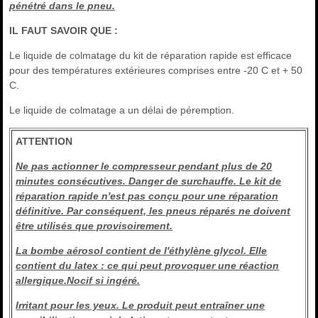
pénétré dans le pneu.
IL FAUT SAVOIR QUE :
Le liquide de colmatage du kit de réparation rapide est efficace
pour des températures extérieures comprises entre -20 C et + 50
C.
Le liquide de colmatage a un délai de péremption.
ATTENTION
Ne pas actionner le compresseur pendant plus de 20
minutes consécutives. Danger de surchauffe. Le kit de
réparation rapide n'est pas conçu pour une réparation
définitive. Par conséquent, les pneus réparés ne doivent
être utilisés que provisoirement.
La bombe aérosol contient de l'éthylène glycol. Elle
contient du latex : ce qui peut provoquer une réaction
allergique.Nocif si ingéré.
Irritant pour les yeux. Le produit peut entraîner une