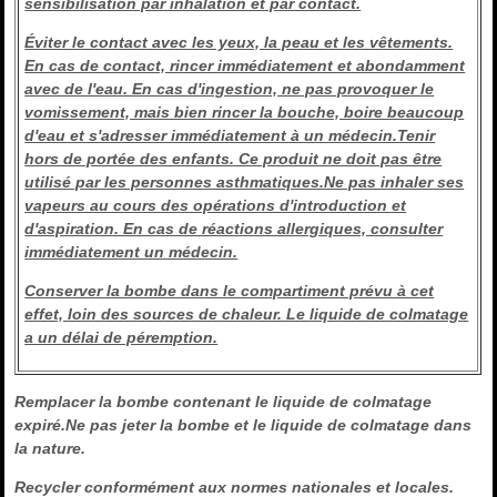
sensibilisation par inhalation et par contact.
Éviter le contact avec les yeux, la peau et les vêtements.
En cas de contact, rincer immédiatement et abondamment
avec de l'eau. En cas d'ingestion, ne pas provoquer le
vomissement, mais bien rincer la bouche, boire beaucoup
d'eau et s'adresser immédiatement à un médecin.Tenir
hors de portée des enfants. Ce produit ne doit pas être
utilisé par les personnes asthmatiques.Ne pas inhaler ses
vapeurs au cours des opérations d'introduction et
d'aspiration. En cas de réactions allergiques, consulter
immédiatement un médecin.
Conserver la bombe dans le compartiment prévu à cet
effet, loin des sources de chaleur. Le liquide de colmatage
a un délai de péremption.
Remplacer la bombe contenant le liquide de colmatage
expiré.Ne pas jeter la bombe et le liquide de colmatage dans
la nature.
Recycler conformément aux normes nationales et locales.